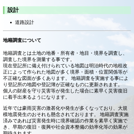
設計
道路設計
地籍調査について
地籍調査とは土地の地番・所有者・地目・境界を調査し、
調査した境界を測量する事です。
現在登記所に備え付けられている地図は明治時代の地租改
正によって作られた地図が多く境界・面積・位置関係等が
不正確な図面が多くあります。 地籍調査を実施する事によ
り登記所の地図や登記簿が正確なものに更新されます。
個人の財産を守り災害等が発生した場合に素早く災害復旧
に着手出来るようになります。
近年では豪雨災害の激甚化や発生が多くなっており、大規
模地震発生のおそれも懸念されております。 地籍調査実施
済みであれば災害発生時に境界確認の作業を素早く実施で
き、早期の復旧・復興や社会資本整備の効率化等の効果が
期待されます。