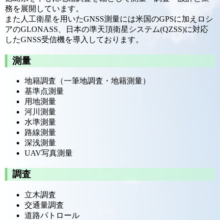
務を展開しています。
また人工衛星を用いたGNSS測量には米国のGPSに加えロシ
アのGLONASS、日本の準天頂衛星システム(QZSS)に対応
したGNSS受信機を導入しております。
測量
地籍調査（一筆地調査・地籍測量）
基準点測量
用地測量
河川測量
水準測量
路線測量
深浅測量
UAV写真測量
調査
立木調査
交通量調査
道路パトロール